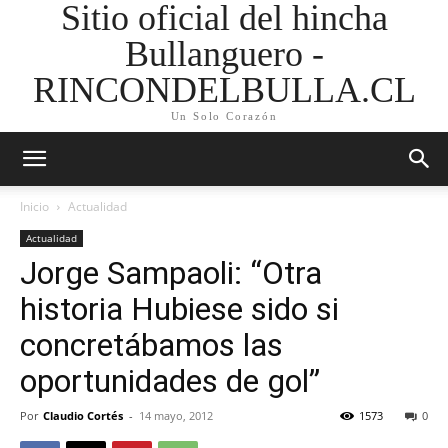
Sitio oficial del hincha
Bullanguero -
RINCONDELBULLA.CL
Un Solo Corazón
Inicio
Actualidad
Actualidad
Jorge Sampaoli: “Otra
historia Hubiese sido si
concretábamos las
oportunidades de gol”
Por
Claudio Cortés
-
14 mayo, 2012
1573
0