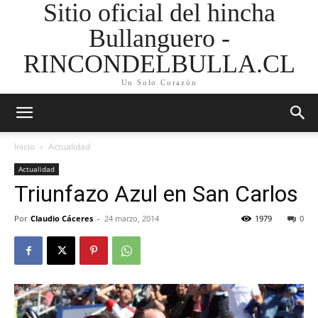
Sitio oficial del hincha
Bullanguero -
RINCONDELBULLA.CL
Un Solo Corazón
Inicio
Actualidad
Actualidad
Triunfazo Azul en San Carlos
Por
Claudio Cáceres
-
24 marzo, 2014
1979
0