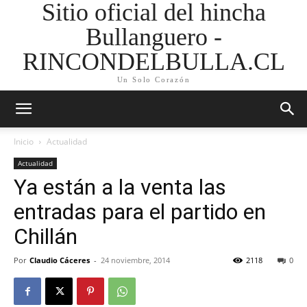
Sitio oficial del hincha
Bullanguero -
RINCONDELBULLA.CL
Un Solo Corazón
Inicio
Actualidad
Actualidad
Ya están a la venta las
entradas para el partido en
Chillán
Por
Claudio Cáceres
-
24 noviembre, 2014
2118
0