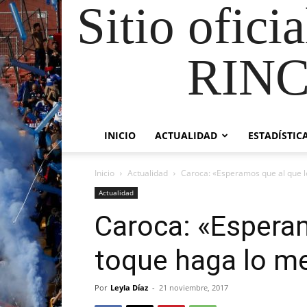
Sitio ofici
RIN
INICIO
ACTUALIDAD
ESTADÍSTIC
Inicio
Actualidad
Caroca: «Esperamos que al que l
Actualidad
Caroca: «Esperam
toque haga lo me
Por
Leyla Díaz
-
21 noviembre, 2017