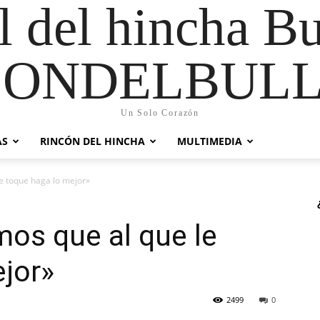
al del hincha B
CONDELBULL
Un Solo Corazón
AS
RINCÓN DEL HINCHA
MULTIMEDIA
e toque haga lo mejor»
os que al que le
jor»
2499
0