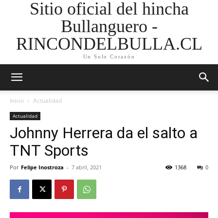
Sitio oficial del hincha
Bullanguero -
RINCONDELBULLA.CL
Un Solo Corazón
Inicio
Actualidad
Actualidad
Johnny Herrera da el salto a
TNT Sports
Por
Felipe Inostroza
-
7 abril, 2021
1368
0