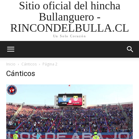
Sitio oficial del hincha
Bullanguero -
RINCONDELBULLA.CL
Un Solo Corazón
Inicio
Cánticos
Página 2
Cánticos