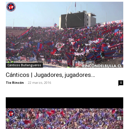
Cánticos Bullangueros
Cánticos | Jugadores, jugadores…
Tio Rincón
-
22 marzo, 2016
0