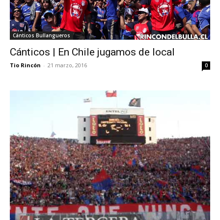
Cánticos Bullangueros
Cánticos | En Chile jugamos de local
Tio Rincón
-
21 marzo, 2016
0