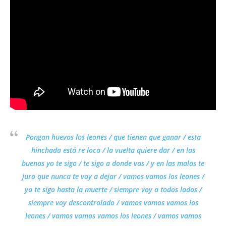
Pongan huevos los leones / que tienen que ganar / esta
hinchada está re loca / la vuelta quiere dar / en las
buenas yo te sigo / te sigo a donde vas / y en las malas te
juro que nunca te voy a dejar / vamos vamos los leones /
yo te sigo hasta la muerte / siempre voy a todos lados /
siempre voy descontrolado / vamos vamos vamos los
leones / vamos vamos vamos los leones / vamos vamos