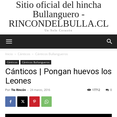
Sitio oficial del hincha
Bullanguero -
RINCONDELBULLA.CL
Un Solo Corazón
Inicio
Cánticos
Cánticos Bullangueros
Cánticos
Cánticos Bullangueros
Cánticos | Pongan huevos los
Leones
Por
Tio Rincón
-
24 marzo, 2016
17712
0