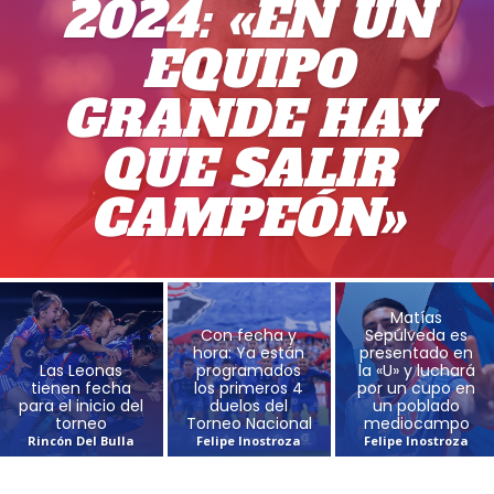
2024: «EN UN
EQUIPO
GRANDE HAY
QUE SALIR
CAMPEÓN»
Matías
Con fecha y
Sepúlveda es
hora: Ya están
presentado en
Las Leonas
programados
la «U» y luchará
tienen fecha
los primeros 4
por un cupo en
para el inicio del
duelos del
un poblado
torneo
Torneo Nacional
mediocampo
Rincón Del Bulla
Felipe Inostroza
Felipe Inostroza