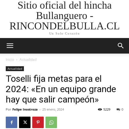
Sitio oficial del hincha
Bullanguero -
RINCONDELBULLA.CL
Un Solo Corazón
Inicio
Actualidad
Actualidad
Toselli fija metas para el
2024: «En un equipo grande
hay que salir campeón»
Por
Felipe Inostroza
-
25 enero, 2024
5229
0