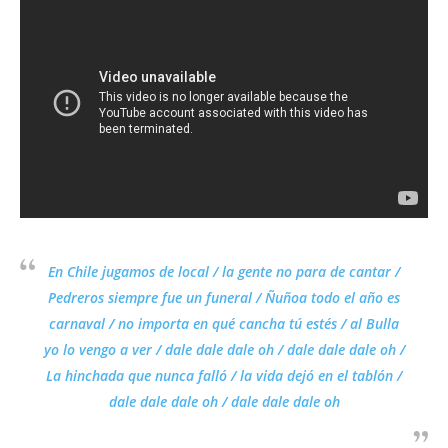
En Chile jugamos de local / la gente no para de cantar /
Pedreros siempre fue un funeral / Ñuñoa todo el año es
carnaval / no importa en qué cancha tú estés / al Bulla
yo lo vengo a ver / dale dale dale oh / dale dale dale oh /
La hinchada que nunca falló / la vida dejó en el tablón /
dale dale dale oh / dale dale dale oh