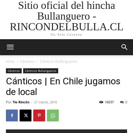
Sitio oficial del hincha
Bullanguero -
RINCONDELBULLA.CL
Un Solo Corazón
Inicio
Cánticos
Cánticos Bullangueros
Cánticos
Cánticos Bullangueros
Cánticos | En Chile jugamos
de local
Por
Tio Rincón
-
21 marzo, 2016
16037
0