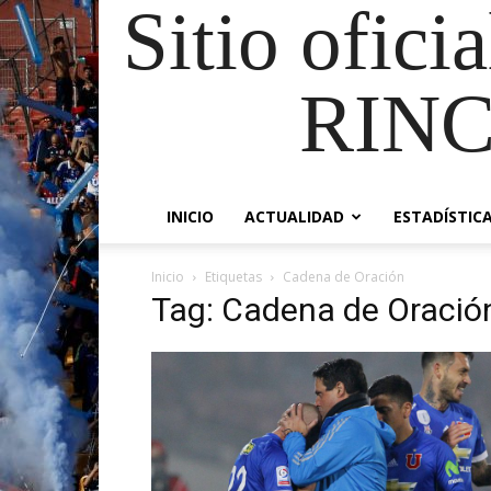
Sitio ofici
RIN
INICIO
ACTUALIDAD
ESTADÍSTIC
Inicio
Etiquetas
Cadena de Oración
Tag: Cadena de Oració