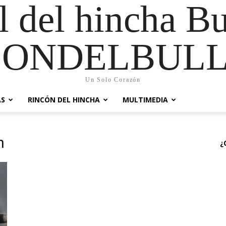
al del hincha B
CONDELBULL
Un Solo Corazón
AS
RINCÓN DEL HINCHA
MULTIMEDIA
n
¿