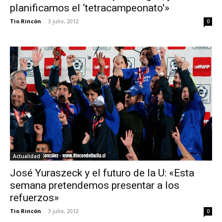
planificamos el ‘tetracampeonato'»
Tio Rincón
-
3 julio, 2012
0
Actualidad
José Yuraszeck y el futuro de la U: «Esta
semana pretendemos presentar a los
refuerzos»
Tio Rincón
-
3 julio, 2012
0