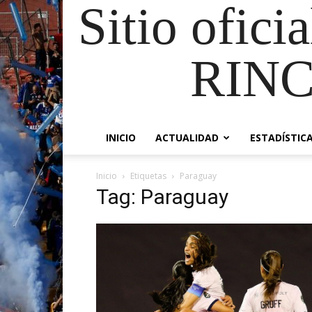
Sitio ofici
RIN
INICIO
ACTUALIDAD
ESTADÍSTIC
Inicio
Etiquetas
Paraguay
Tag: Paraguay