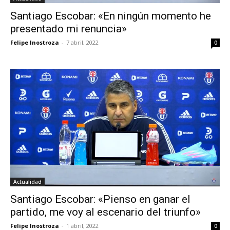
Santiago Escobar: «En ningún momento he
presentado mi renuncia»
Felipe Inostroza
-
7 abril, 2022
0
Actualidad
Santiago Escobar: «Pienso en ganar el
partido, me voy al escenario del triunfo»
Felipe Inostroza
-
1 abril, 2022
0