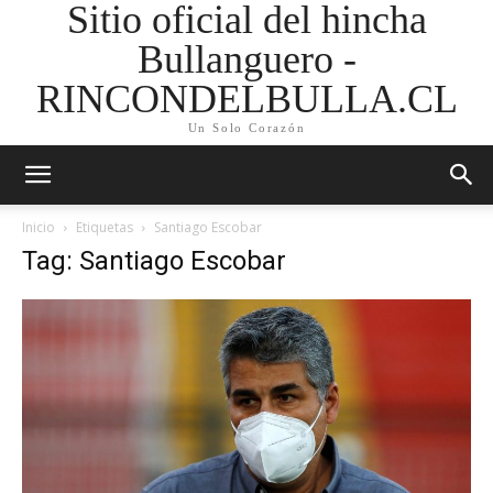
Sitio oficial del hincha
Bullanguero -
RINCONDELBULLA.CL
Un Solo Corazón
Inicio
Etiquetas
Santiago Escobar
Tag: Santiago Escobar