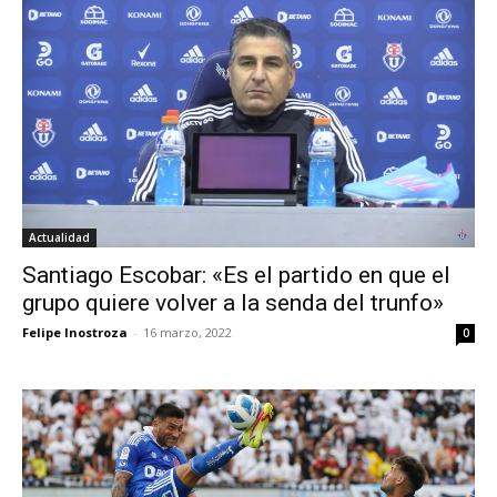
Actualidad
Santiago Escobar: «Es el partido en que el
grupo quiere volver a la senda del trunfo»
Felipe Inostroza
-
16 marzo, 2022
0