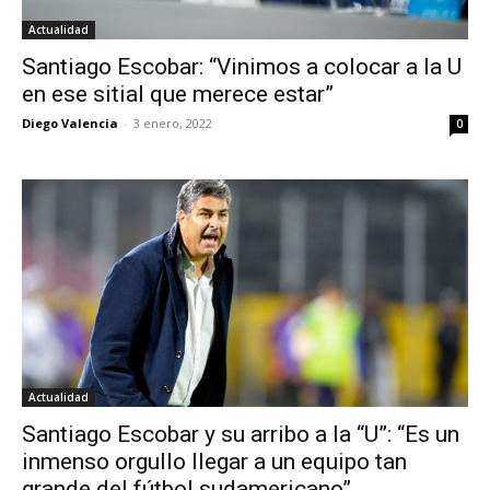
Actualidad
Santiago Escobar: “Vinimos a colocar a la U
en ese sitial que merece estar”
Diego Valencia
-
3 enero, 2022
0
Actualidad
Santiago Escobar y su arribo a la “U”: “Es un
inmenso orgullo llegar a un equipo tan
grande del fútbol sudamericano”