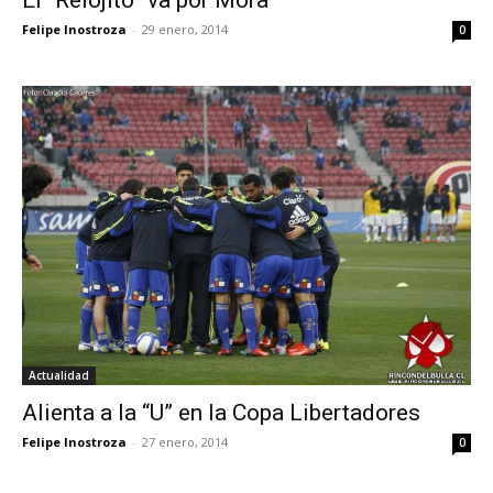
El “Relojito” va por Mora
Felipe Inostroza
-
29 enero, 2014
0
Actualidad
Alienta a la “U” en la Copa Libertadores
Felipe Inostroza
-
27 enero, 2014
0