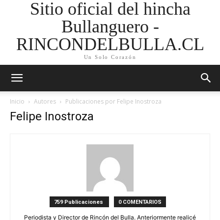
Sitio oficial del hincha
Bullanguero -
RINCONDELBULLA.CL
Un Solo Corazón
Inicio
Autores
Publicaciones por Felipe Inostroza
Felipe Inostroza
759 Publicaciones
0 COMENTARIOS
Periodista y Director de Rincón del Bulla. Anteriormente realicé