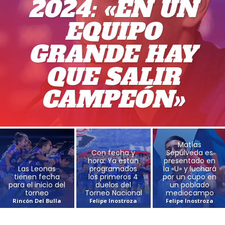
2024: «EN UN
EQUIPO
GRANDE HAY
QUE SALIR
CAMPEÓN»
Matías
Con fecha y
Sepúlveda es
hora: Ya están
presentado en
Las Leonas
programados
la «U» y luchará
tienen fecha
los primeros 4
por un cupo en
para el inicio del
duelos del
un poblado
torneo
Torneo Nacional
mediocampo
Rincón Del Bulla
Felipe Inostroza
Felipe Inostroza