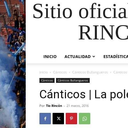
Sitio ofici
RIN
INICIO
ACTUALIDAD
ESTADÍSTIC
Inicio
Cánticos
Cánticos Bullangueros
Cánticos 
Cánticos
Cánticos Bullangueros
Cánticos | La pol
Por
Tio Rincón
-
21 marzo, 2016