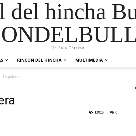
al del hincha B
CONDELBULL
Un Solo Corazón
AS
RINCÓN DEL HINCHA
MULTIMEDIA
| La polera
era
13020
0