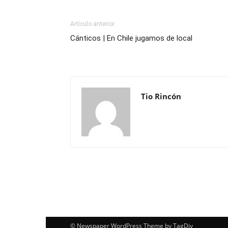
Artículo anterior
Cánticos | En Chile jugamos de local
Tio Rincón
© Newspaper WordPress Theme by TagDiv