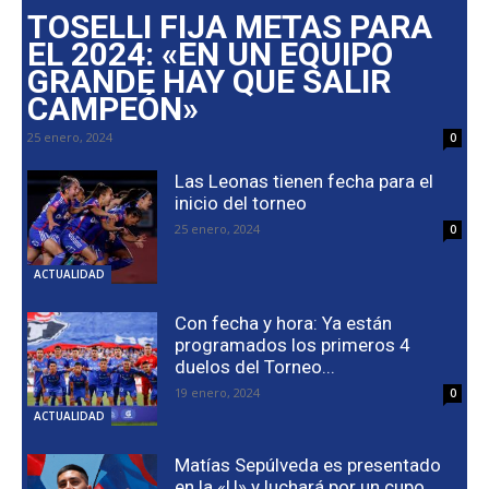
TOSELLI FIJA METAS PARA
EL 2024: «EN UN EQUIPO
GRANDE HAY QUE SALIR
CAMPEÓN»
25 enero, 2024
0
Las Leonas tienen fecha para el
inicio del torneo
25 enero, 2024
0
ACTUALIDAD
Con fecha y hora: Ya están
programados los primeros 4
duelos del Torneo...
19 enero, 2024
0
ACTUALIDAD
Matías Sepúlveda es presentado
en la «U» y luchará por un cupo