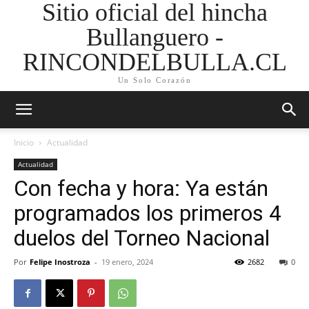
Sitio oficial del hincha
Bullanguero -
RINCONDELBULLA.CL
Un Solo Corazón
Inicio
Actualidad
Actualidad
Con fecha y hora: Ya están
programados los primeros 4
duelos del Torneo Nacional
Por
Felipe Inostroza
-
19 enero, 2024
2682
0