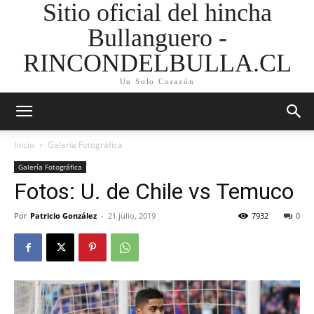
Sitio oficial del hincha
Bullanguero -
RINCONDELBULLA.CL
Un Solo Corazón
Inicio
Galería Fotográfica
Galería Fotográfica
Fotos: U. de Chile vs Temuco
Por
Patricio González
-
21 julio, 2019
7932
0