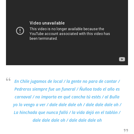
En Chile jugamos de local / la gente no para de cantar /
Pedreros siempre fue un funeral / Ñuñoa todo el año es
carnaval / no importa en qué cancha tú estés / al Bulla
yo lo vengo a ver / dale dale dale oh / dale dale dale oh /
La hinchada que nunca falló / la vida dejó en el tablón /
dale dale dale oh / dale dale dale oh