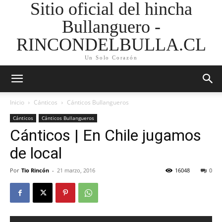
Sitio oficial del hincha
Bullanguero -
RINCONDELBULLA.CL
Un Solo Corazón
Inicio
Cánticos
Cánticos Bullangueros
Cánticos
Cánticos Bullangueros
Cánticos | En Chile jugamos
de local
Por
Tio Rincón
-
21 marzo, 2016
16048
0