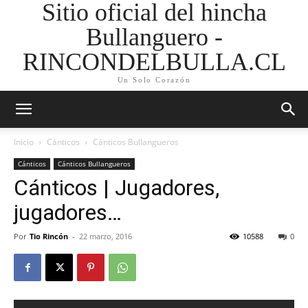
Sitio oficial del hincha
Bullanguero -
RINCONDELBULLA.CL
Un Solo Corazón
Inicio
Cánticos
Cánticos Bullangueros
Cánticos
Cánticos Bullangueros
Cánticos | Jugadores,
jugadores…
Por
Tio Rincón
-
22 marzo, 2016
10588
0