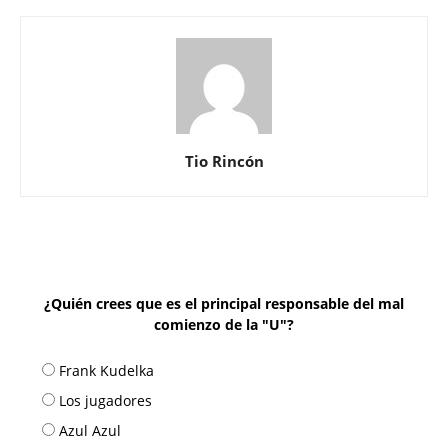
Tio Rincón
¿Quién crees que es el principal responsable del mal
comienzo de la "U"?
Frank Kudelka
Los jugadores
Azul Azul