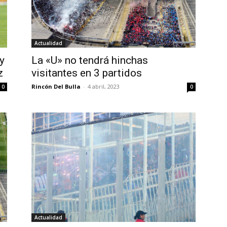
Actualidad
y
La «U» no tendrá hinchas
z
visitantes en 3 partidos
Rincón Del Bulla
-
4 abril, 2023
0
0
Actualidad