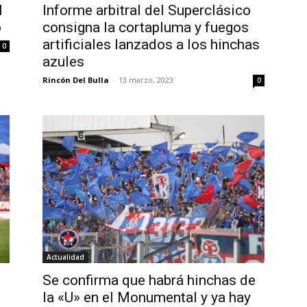
l
Informe arbitral del Superclásico
o
consigna la cortapluma y fuegos
artificiales lanzados a los hinchas
0
azules
Rincón Del Bulla
-
13 marzo, 2023
0
Actualidad
Se confirma que habrá hinchas de
la «U» en el Monumental y ya hay