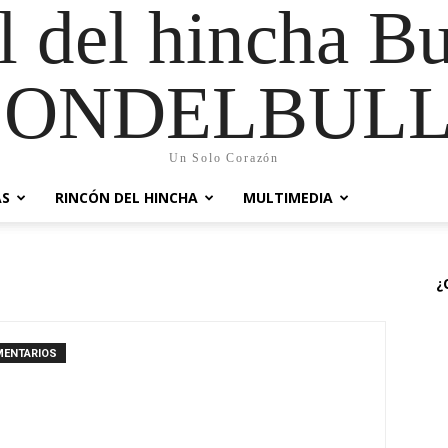
al del hincha B
CONDELBULL
Un Solo Corazón
AS
RINCÓN DEL HINCHA
MULTIMEDIA
¿
MENTARIOS