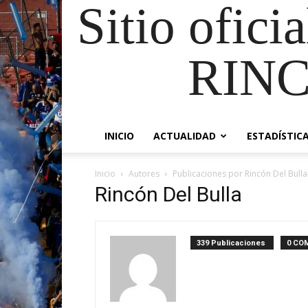
Sitio ofici
RIN
INICIO
ACTUALIDAD
ESTADÍSTIC
Inicio
Autores
Publicaciones por Rincón Del Bulla
Rincón Del Bulla
339 Publicaciones
0 CO