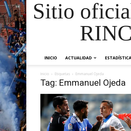
Sitio ofici
RIN
INICIO
ACTUALIDAD
ESTADÍSTIC
Inicio
Etiquetas
Emmanuel Ojeda
Tag: Emmanuel Ojeda