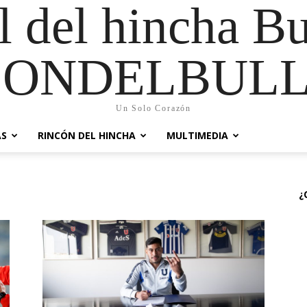
al del hincha B
CONDELBULL
Un Solo Corazón
AS
RINCÓN DEL HINCHA
MULTIMEDIA
¿