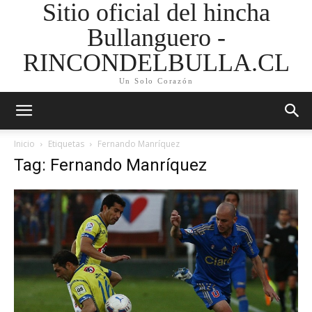
Sitio oficial del hincha
Bullanguero -
RINCONDELBULLA.CL
Un Solo Corazón
Inicio
Etiquetas
Fernando Manríquez
Tag: Fernando Manríquez