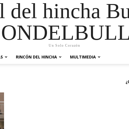
al del hincha B
CONDELBULL
Un Solo Corazón
AS
RINCÓN DEL HINCHA
MULTIMEDIA
¿