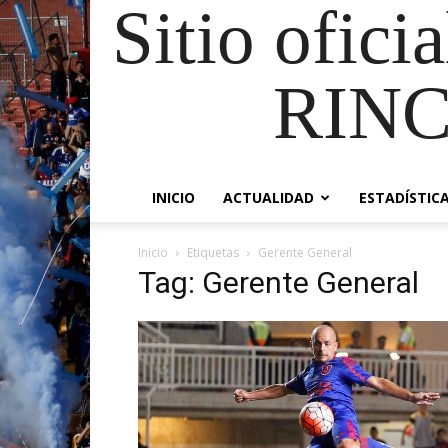
Sitio ofici
RIN
INICIO
ACTUALIDAD
ESTADÍSTIC
Inicio
Etiquetas
Gerente General
Tag: Gerente General