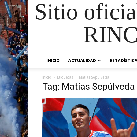
Sitio ofici
RIN
INICIO
ACTUALIDAD
ESTADÍSTIC
Inicio
Etiquetas
Matías Sepúlveda
Tag: Matías Sepúlveda