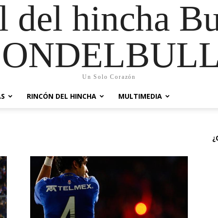
al del hincha B
CONDELBULL
Un Solo Corazón
AS
RINCÓN DEL HINCHA
MULTIMEDIA
¿