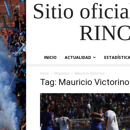
Sitio ofici
RIN
INICIO
ACTUALIDAD
ESTADÍSTIC
Inicio
Etiquetas
Mauricio Victorino
Tag: Mauricio Victorino