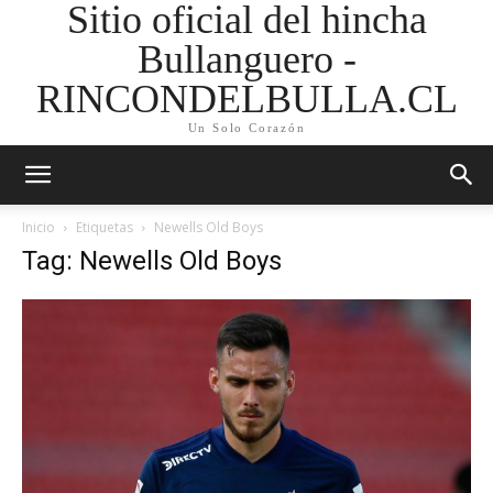
Sitio oficial del hincha
Bullanguero -
RINCONDELBULLA.CL
Un Solo Corazón
Inicio
Etiquetas
Newells Old Boys
Tag: Newells Old Boys