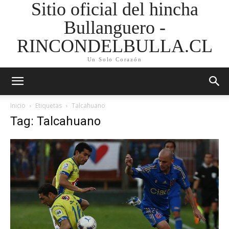
Sitio oficial del hincha
Bullanguero -
RINCONDELBULLA.CL
Un Solo Corazón
Inicio
Etiquetas
Talcahuano
Tag: Talcahuano