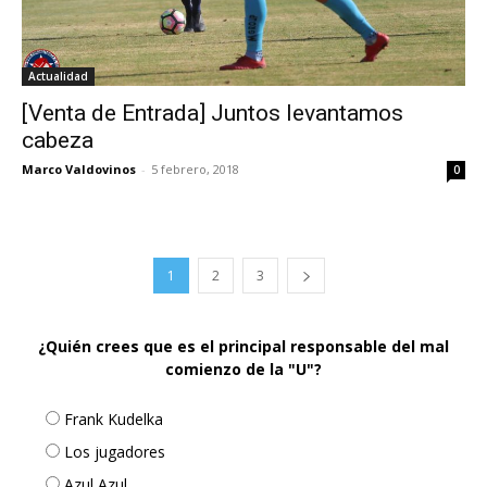
Actualidad
[Venta de Entrada] Juntos levantamos
cabeza
Marco Valdovinos
-
5 febrero, 2018
0
1
2
3
¿Quién crees que es el principal responsable del mal
comienzo de la "U"?
Frank Kudelka
Los jugadores
Azul Azul