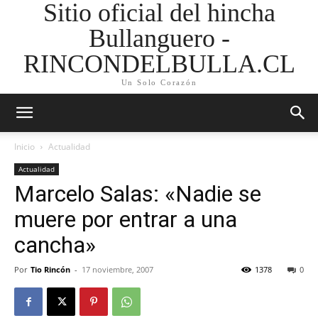
Sitio oficial del hincha
Bullanguero -
RINCONDELBULLA.CL
Un Solo Corazón
Inicio
Actualidad
Actualidad
Marcelo Salas: «Nadie se
muere por entrar a una
cancha»
Por
Tio Rincón
-
17 noviembre, 2007
1378
0