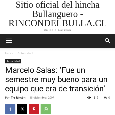
Sitio oficial del hincha
Bullanguero -
RINCONDELBULLA.CL
Un Solo Corazón
Inicio
Actualidad
Actualidad
Marcelo Salas: ‘Fue un
semestre muy bueno para un
equipo que era de transición’
Por
Tio Rincón
-
18 diciembre, 2007
1517
0