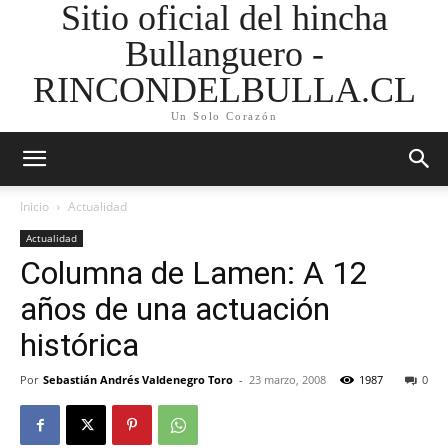
Sitio oficial del hincha
Bullanguero -
RINCONDELBULLA.CL
Un Solo Corazón
Inicio
Actualidad
Actualidad
Columna de Lamen: A 12
años de una actuación
histórica
Por
Sebastián Andrés Valdenegro Toro
-
23 marzo, 2008
1987
0