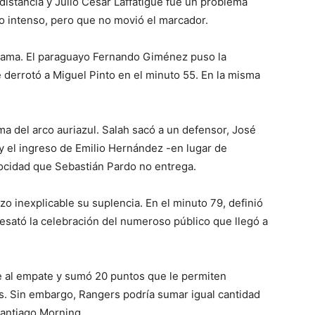
istancia y Julio César Laffatigue fue un problema
po intenso, pero que no movió el marcador.
rama. El paraguayo Fernando Giménez puso la
 derrotó a Miguel Pinto en el minuto 55. En la misma
ma del arco auriazul. Salah sacó a un defensor, José
, y el ingreso de Emilio Hernández -en lugar de
elocidad que Sebastián Pardo no entrega.
zo inexplicable su suplencia. En el minuto 79, definió
 desató la celebración del numeroso público que llegó a
e al empate y sumó 20 puntos que le permiten
es. Sin embargo, Rangers podría sumar igual cantidad
antiago Morning.