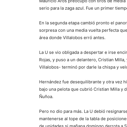
Mauricio Aros preocupó con tiros de media d
serio para la zaga azul. Fue un primer tiem
En la segunda etapa cambió pronto el pano
sorpresa con una media vuelta perfecta que
área donde Villalobos erró antes.
La U se vio obligada a despertar e irse enci
Rojas, y puso a un delantero, Cristian Milla
Villalobos- terminó por darle la chispa y v
Hernández fue desequilibrante y otra vez hi
bajo una pelota que cubrió Cristian Milla y
Ñuñoa.
Pero no dio para más. La U debió resignars
mantenerse al tope de la tabla de posicion
de unidades si mañana domingo derrota a S