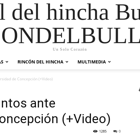
al del hincha B
CONDELBULL
Un Solo Corazón
AS
RINCÓN DEL HINCHA
MULTIMEDIA
rsidad de Concepción (+Video)
untos ante
Concepción (+Video)
1285
0