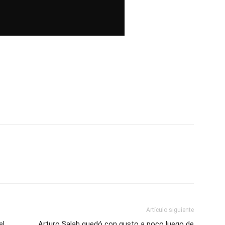
Artículo siguiente
el
Arturo Salah quedó con gusto a poco luego de