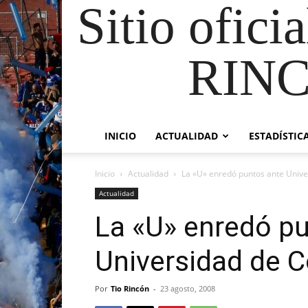
Sitio ofici
RIN
INICIO
ACTUALIDAD
ESTADÍSTIC
Inicio
Actualidad
La «U» enredó puntos ante Unive
Actualidad
La «U» enredó p
Universidad de 
Por
Tio Rincón
-
23 agosto, 2008