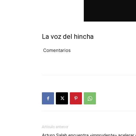
La voz del hincha
Comentarios
Artículo anterior
Arturo Salah encuentra «imprudente» acelerar 