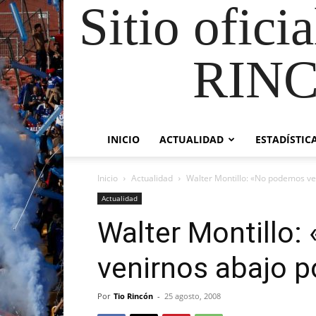
Sitio ofici
RIN
INICIO
ACTUALIDAD
ESTADÍSTIC
Inicio
Actualidad
Walter Montillo: «No podemos ve
Actualidad
Walter Montillo
venirnos abajo p
Por
Tio Rincón
-
25 agosto, 2008