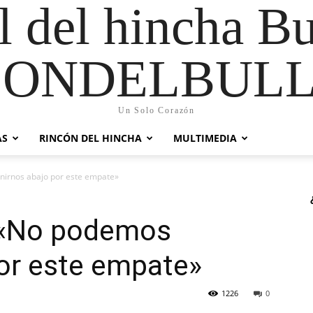
al del hincha B
CONDELBULL
Un Solo Corazón
AS
RINCÓN DEL HINCHA
MULTIMEDIA
nirnos abajo por este empate»
: «No podemos
or este empate»
1226
0