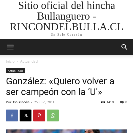
Sitio oficial del hincha
Bullanguero -
RINCONDELBULLA.CL
Un Solo Corazón
Inicio
Actualidad
Actualidad
González: «Quiero volver a
ser campeón con la ‘U'»
Por
Tio Rincón
-
25 julio, 2011
1419
0