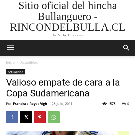
Sitio oficial del hincha
Bullanguero -
RINCONDELBULLA.CL
Un Solo Corazón
Inicio
Actualidad
Actualidad
Valioso empate de cara a la
Copa Sudamericana
Por
Francisco Reyes Vigh
-
28 julio, 2011
1578
0