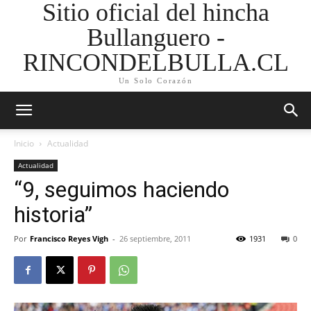
Sitio oficial del hincha
Bullanguero -
RINCONDELBULLA.CL
Un Solo Corazón
Inicio
Actualidad
Actualidad
“9, seguimos haciendo
historia”
Por
Francisco Reyes Vigh
-
26 septiembre, 2011
1931
0