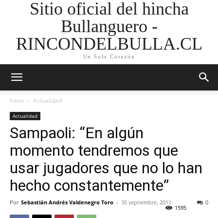
Sitio oficial del hincha
Bullanguero -
RINCONDELBULLA.CL
Un Solo Corazón
Inicio
Actualidad
Actualidad
Sampaoli: “En algún
momento tendremos que
usar jugadores que no lo han
hecho constantemente”
Por
Sebastián Andrés Valdenegro Toro
-
30 septiembre, 2011
0
1595