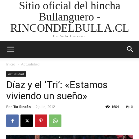
Sitio oficial del hincha
Bullanguero -
RINCONDELBULLA.CL
Un Solo Corazón
Inicio
Actualidad
Actualidad
Díaz y el ‘Tri’: «Estamos
viviendo un sueño»
Por
Tio Rincón
-
2 julio, 2012
1604
0