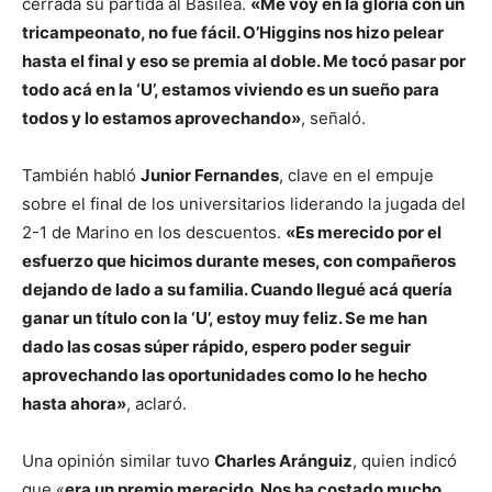
cerrada su partida al Basilea.
«Me voy en la gloria con un
tricampeonato, no fue fácil. O’Higgins nos hizo pelear
hasta el final y eso se premia al doble. Me tocó pasar por
todo acá en la ‘U’, estamos viviendo es un sueño para
todos y lo estamos aprovechando»
, señaló.
También habló
Junior Fernandes
, clave en el empuje
sobre el final de los universitarios liderando la jugada del
2-1 de Marino en los descuentos.
«Es merecido por el
esfuerzo que hicimos durante meses, con compañeros
dejando de lado a su familia. Cuando llegué acá quería
ganar un título con la ‘U’, estoy muy feliz. Se me han
dado las cosas súper rápido, espero poder seguir
aprovechando las oportunidades como lo he hecho
hasta ahora»
, aclaró.
Una opinión similar tuvo
Charles Aránguiz
, quien indicó
que «
era un premio merecido. Nos ha costado mucho,