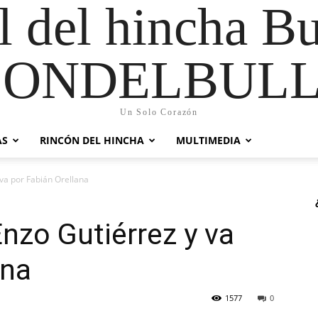
al del hincha B
CONDELBULL
Un Solo Corazón
AS
RINCÓN DEL HINCHA
MULTIMEDIA
 va por Fabián Orellana
Enzo Gutiérrez y va
ana
1577
0