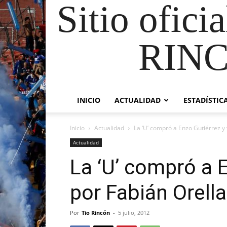
Sitio ofici
RIN
INICIO
ACTUALIDAD
ESTADÍSTIC
Inicio
Actualidad
La ‘U’ compró a Enzo Gutiérrez y
Actualidad
La ‘U’ compró a 
por Fabián Orell
Por
Tio Rincón
-
5 julio, 2012