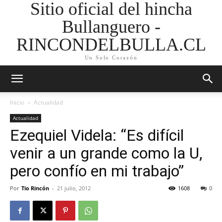
Sitio oficial del hincha
Bullanguero -
RINCONDELBULLA.CL
Un Solo Corazón
Inicio
Actualidad
Actualidad
Ezequiel Videla: “Es difícil
venir a un grande como la U,
pero confío en mi trabajo”
Por
Tio Rincón
-
21 julio, 2012
1608
0