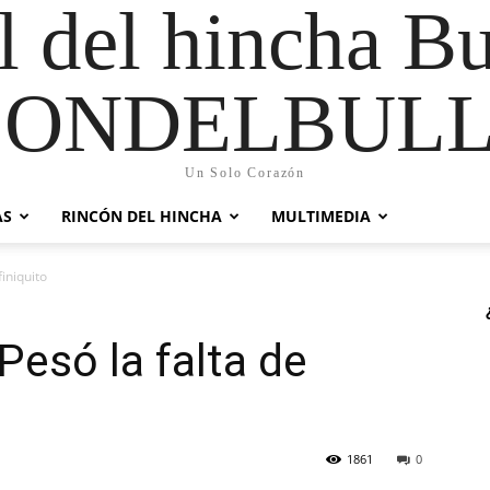
al del hincha B
CONDELBULL
Un Solo Corazón
AS
RINCÓN DEL HINCHA
MULTIMEDIA
iniquito
Pesó la falta de
1861
0