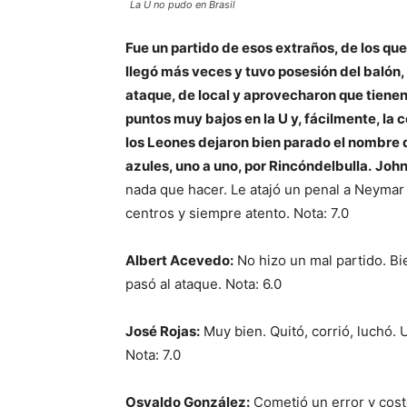
La U no pudo en Brasil
Fue un partido de esos extraños, de los que
llegó más veces y tuvo posesión del balón,
ataque, de local y aprovecharon que tiene
puntos muy bajos en la U y, fácilmente, la 
los Leones dejaron bien parado el nombre 
azules, uno a uno, por Rincóndelbulla.
John
nada que hacer. Le atajó un penal a Neymar 
centros y siempre atento. Nota: 7.0
Albert Acevedo:
No hizo un mal partido. Bie
pasó al ataque. Nota: 6.0
José Rojas:
Muy bien. Quitó, corrió, luchó. 
Nota: 7.0
Osvaldo González:
Cometió un error y costó