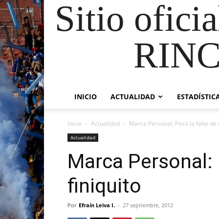
Sitio ofici
RIN
INICIO
ACTUALIDAD
ESTADÍSTIC
Inicio
Actualidad
Marca Personal: Pesó la falta de f
Actualidad
Marca Personal: 
finiquito
Por
Efraín Leiva I.
-
27 septiembre, 2012