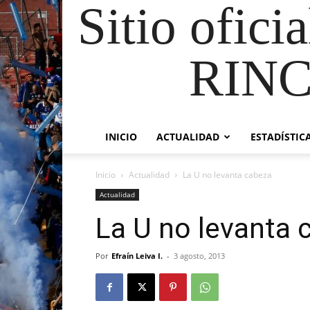
Sitio ofici
RIN
INICIO
ACTUALIDAD
ESTADÍSTIC
Inicio
Actualidad
La U no levanta cabeza
Actualidad
La U no levanta 
Por
Efraín Leiva I.
-
3 agosto, 2013