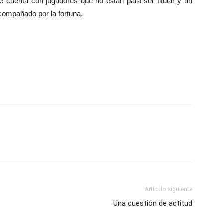
e cuenta con jugadores que no están para ser titular y un
acompañado por la fortuna.
Artículo siguiente
Una cuestión de actitud