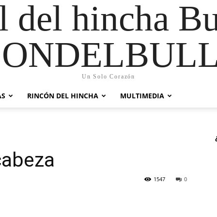
al del hincha B
CONDELBULL
Un Solo Corazón
AS
RINCÓN DEL HINCHA
MULTIMEDIA
cabeza
1547
0