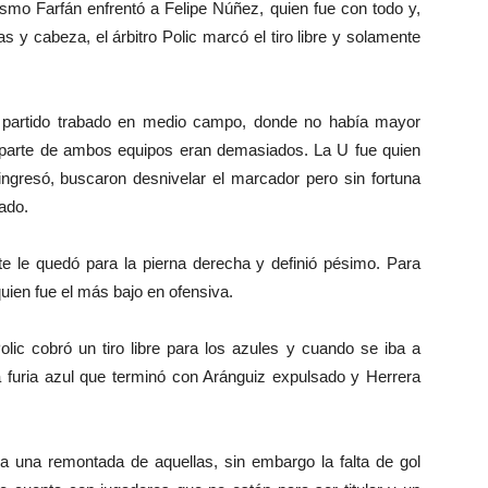
ismo Farfán enfrentó a Felipe Núñez, quien fue con todo y,
s y cabeza, el árbitro Polic marcó el tiro libre y solamente
n partido trabado en medio campo, donde no había mayor
or parte de ambos equipos eran demasiados. La U fue quien
gresó, buscaron desnivelar el marcador pero sin fortuna
ado.
te le quedó para la pierna derecha y definió pésimo. Para
quien fue el más bajo en ofensiva.
Polic cobró un tiro libre para los azules y cuando se iba a
 la furia azul que terminó con Aránguiz expulsado y Herrera
 una remontada de aquellas, sin embargo la falta de gol