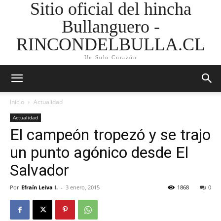
Sitio oficial del hincha
Bullanguero -
RINCONDELBULLA.CL
Un Solo Corazón
Inicio
Actualidad
Actualidad
El campeón tropezó y se trajo
un punto agónico desde El
Salvador
Por
Efraín Leiva I.
-
3 enero, 2015
1868
0