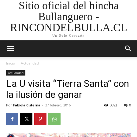
Sitio oficial del hincha
Bullanguero -
RINCONDELBULLA.CL
Un Solo Corazón
Inicio
Actualidad
Actualidad
La U visita “Tierra Santa” con
la ilusión de ganar
Por
Fabiola Cisterna
-
27 febrero, 2016
3892
0