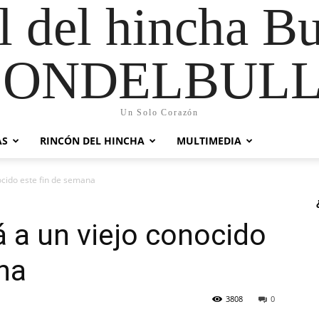
al del hincha B
CONDELBULL
Un Solo Corazón
AS
RINCÓN DEL HINCHA
MULTIMEDIA
ocido este fin de semana
á a un viejo conocido
na
3808
0