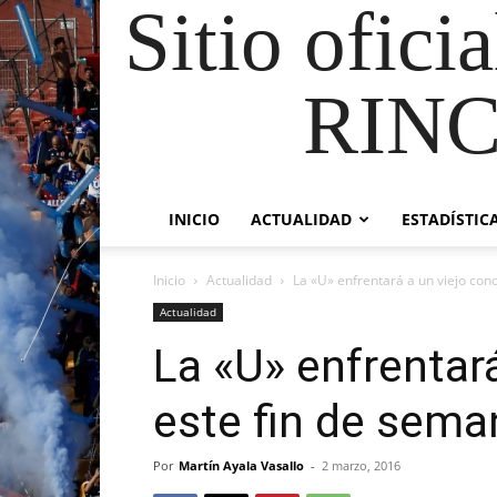
Sitio ofici
RIN
INICIO
ACTUALIDAD
ESTADÍSTIC
Inicio
Actualidad
La «U» enfrentará a un viejo con
Actualidad
La «U» enfrentar
este fin de sema
Por
Martín Ayala Vasallo
-
2 marzo, 2016