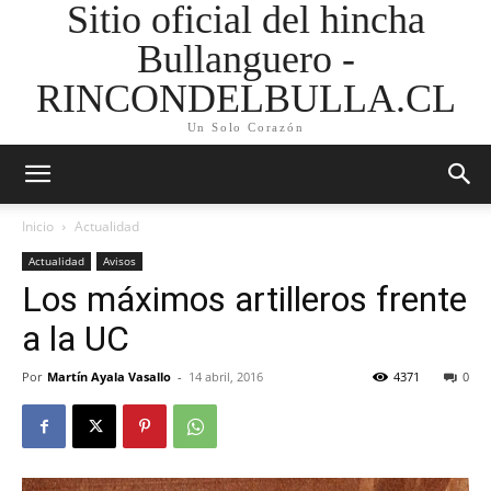
Sitio oficial del hincha
Bullanguero -
RINCONDELBULLA.CL
Un Solo Corazón
Inicio
Actualidad
Actualidad
Avisos
Los máximos artilleros frente
a la UC
Por
Martín Ayala Vasallo
-
14 abril, 2016
4371
0